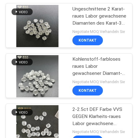
Ungeschnittene 2 Karat-
20
raues Labor gewachsene
Labor gewachsene
Diamanten des Karat-3
für 1 Karat-Diamanten
Negotiate MOQ:Verhandeln Sie
Handgemenge-
KONTAKT
Diamanten
Kohlenstoff-farbloses
raues Labor
gewachsener Diamant-
21
Gem Quality For Hearts
Negotiate MOQ:Verhandeln Sie
Fantastische
Arrows-Diamant
KONTAKT
geschnittene
2-2.5ct DEF Farbe VVS
Labordiamanten
GEGEN Klarheits-raues
Labor gewachsene
Diamanten für Schmuck
Negotiate MOQ:Verhandeln Sie