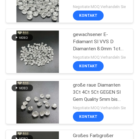
PRIVACY
temperatur GEGEN SI
Negotiate MOQ:Verhandeln Sie
Labor Diamanten her
POLICY
KONTAKT
68
Zugelassenes
gewachsener E-
Fdiamant SI VVS D
Laborgewachsene
Diamanten 8.0mm 1ct
2ct raues Labor farb
Diamanten
Negotiate MOQ:Verhandeln Sie
KONTAKT
große raue Diamanten
28
3Ct 4Ct 5Ct GEGEN SI
Raue Diamanten
Gem Quality 5mm bis
20mm für Schmuck
Negotiate MOQ:Verhandeln Sie
CVD
KONTAKT
Großes Farbgroßer