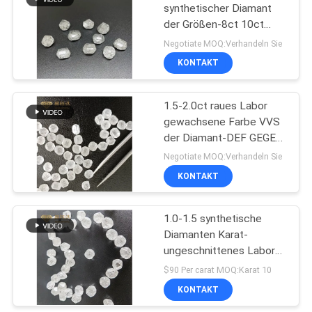
synthetischer Diamant
der Größen-8ct 10ct
57
15ct raues Labor
Negotiate MOQ:Verhandeln Sie
gewachsener E-Fg der
Rauer Diamant
KONTAKT
Diamant-D
HPHT
1.5-2.0ct raues Labor
gewachsene Farbe VVS
der Diamant-DEF GEGEN
Klarheit für Halskette
Negotiate MOQ:Verhandeln Sie
KONTAKT
10
Labor gewachsene
1.0-1.5 synthetische
Diamanten Karat-
farbige Diamanten
ungeschnittenes Labor
gewachsene Diamond
$90 Per carat MOQ:Karat 10
Hpht Loose Rough Raws
KONTAKT