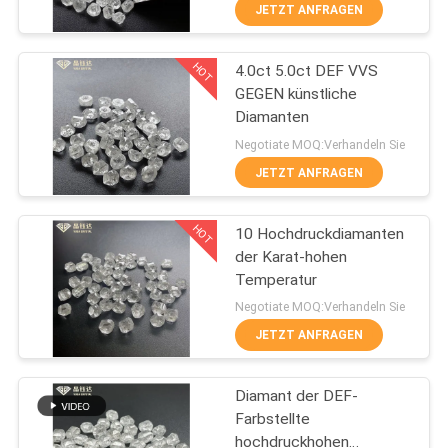
JETZT ANFRAGEN
TRETEN
HOT
4.0ct 5.0ct DEF VVS
SIE
91
GEGEN künstliche
MIT
Diamanten
Gewachsene
UNS
Negotiate MOQ:Verhandeln Sie
Diamanten HPHT
IN
JETZT ANFRAGEN
Labor
VERBINDUNG
HOT
10 Hochdruckdiamanten
der Karat-hohen
NACHRICHTEN
Temperatur
44
Negotiate MOQ:Verhandeln Sie
Gewachsene
FÄLLE
JETZT ANFRAGEN
Diamanten CVD
Diamant der DEF-
SITEMAP
Labor
Farbstellte
hochdruckhohen