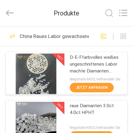
2026
Henan
Yuda
Produkte
Crystal
Co.,Ltd.
All
Rights
Reserved.
HAUS
75
China Raues Labor gewachsene Diamanten
Raues Labor
PRODUKTE
gewachsene
HOT
D-E-Ffarbvolles weißes
ungeschnittenes Labor
Diamanten
ÜBER
machte Diamanten
UNS
wirklichen rauen Diamond
Negotiate MOQ:Verhandeln Sie
Loose Diamond
JETZT ANFRAGEN
96
FABRIK-
Loses Labor
HOT
raue Diamanten 3.0ct
AUSFLUG
4.0ct HPHT
gewachsene
QUALITÄTSKONTROLLE
Negotiate MOQ:Verhandeln Sie
Diamanten