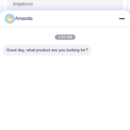
Amanda
1:31 AM
Good day, what product are you looking for?
Beliebte Kategorien
Alle
Raues Labor 
Loses Labor 
Gewachsene 
Gewachsene 
Diamanten
Diamanten
Gewachsene 
Gewachsene 
Diamanten HPHT 
Diamanten CVD 
Labor
Labor
Zugelassenes 
Raue Diamanten 
Laborgewachsene 
CVD
Diamanten