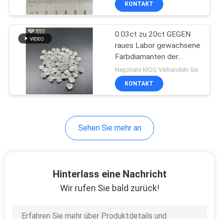
KONTAKT
10
CVD einzelner
0.03ct zu 20ct GEGEN
Crystal Diamonds
raues Labor gewachsene
Farbdiamanten der
Diamant-HPHT D E für
Negotiate MOQ:Verhandeln Sie
Anhänger
KONTAKT
11
Sehen Sie mehr an
Monokristalline
Diamanten HPHT
Hinterlass eine Nachricht
Wir rufen Sie bald zurück!