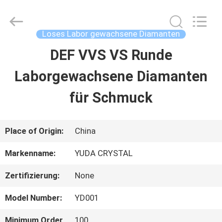
2026
Henan
Yuda
Crystal
Loses Labor gewachsene Diamanten
Co.,Ltd.
All
DEF VVS VS Runde
HAUS
Rights
Reserved.
Laborgewachsene Diamanten
PRODUKTE
für Schmuck
ÜBER
Place of Origin:
China
UNS
Markenname:
YUDA CRYSTAL
Zertifizierung:
None
FABRIK-
Model Number:
YD001
AUSFLUG
Minimum Order
100