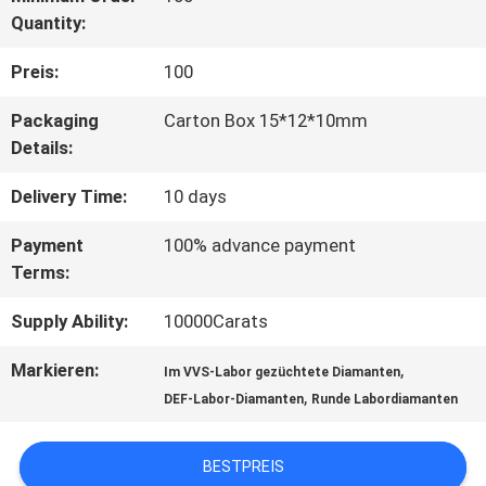
Quantity:
QUALITÄTSKONTROLLE
Preis:
100
TRETEN
Packaging
Carton Box 15*12*10mm
Details:
SIE
Delivery Time:
10 days
MIT
Payment
100% advance payment
UNS
Terms:
IN
Supply Ability:
10000Carats
VERBINDUNG
Markieren:
,
Im VVS-Labor gezüchtete Diamanten
,
DEF-Labor-Diamanten
Runde Labordiamanten
NACHRICHTEN
BESTPREIS