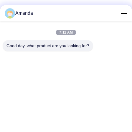
Labor 0.02ct 0.05ct stellte den geschnittenen und
Amanda
Polierweißen Zeiger der diamant-2 des Zeiger-5 her
1.30mm bis 1.70mm loses Labor gewachsene Diamanten VVS
7:11 AM
GEGEN DEF Rundschnitt
Good day, what product are you looking for?
0.40ct 0,50ct 1,0ct VVS VS SI HPHT Loose Diamond
Beliebte Kategorien
Alle
Raues Labor 
Loses Labor 
Gewachsene 
Gewachsene 
Diamanten
Diamanten
Gewachsene 
Gewachsene 
Diamanten HPHT 
Diamanten CVD 
Labor
Labor
Zugelassenes 
Raue Diamanten 
Laborgewachsene 
CVD