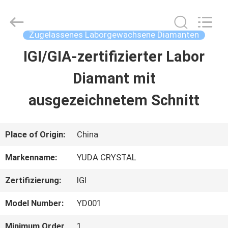
2026
Henan
Yuda
Crystal
Zugelassenes Laborgewachsene Diamanten
Co.,Ltd.
All
IGI/GIA-zertifizierter Labor
HAUS
Rights
Reserved.
Diamant mit
PRODUKTE
ausgezeichnetem Schnitt
ÜBER
Place of Origin:
China
UNS
Markenname:
YUDA CRYSTAL
Zertifizierung:
IGI
FABRIK-
Model Number:
YD001
AUSFLUG
Minimum Order
1