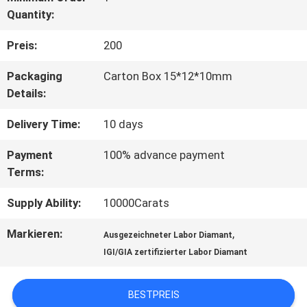
Quantity:
QUALITÄTSKONTROLLE
Preis:
200
TRETEN
Packaging
Carton Box 15*12*10mm
Details:
SIE
Delivery Time:
10 days
MIT
Payment
100% advance payment
UNS
Terms:
IN
Supply Ability:
10000Carats
VERBINDUNG
Markieren:
,
Ausgezeichneter Labor Diamant
IGI/GIA zertifizierter Labor Diamant
NACHRICHTEN
BESTPREIS