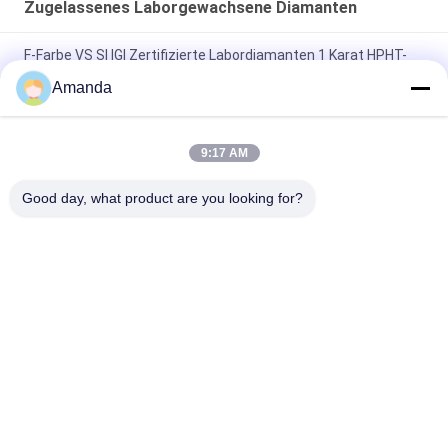
Zugelassenes Laborgewachsene Diamanten
F-Farbe VS SI IGI Zertifizierte Labordiamanten 1 Karat HPHT-
Diamant
Amanda
3ct G H Farbe VS SI HPHT IGI Zertifizierte
Laborausgewachsene Diamanten
9:17 AM
1 gewachsenes Karat-Labor des Karat-1,5 bestätigte Farbe
Good day, what product are you looking for?
der Diamant-HIJ GEGEN SI
Beliebte Kategorien
Alle
Raues Labor 
Loses Labor 
Gewachsene 
Gewachsene 
Diamanten
Diamanten
Gewachsene 
Gewachsene 
Diamanten HPHT 
Diamanten CVD 
Labor
Labor