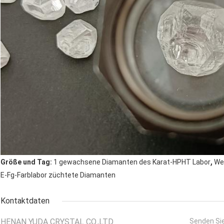
,
Größe und Tag:
1 gewachsene Diamanten des Karat-HPHT Labor
We
E-Fg-Farblabor züchtete Diamanten
Kontaktdaten
HENAN YUDA CRYSTAL CO.,LTD
Senden Sie