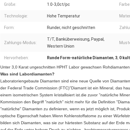
Größe:
1.0-3,0ct/pc
Farbe
Technologie:
Hohe Temperatur
Mater
Form:
Runder, nicht geschnitten
Zahlu
T/T, Banküberweisung, Paypal,
Zahlungs-Modus:
Muste
Western Union
Hervorheben:
Runde Form-natürliche Diamanten
,
3
,
0 kul
Unter 3,0 Karat ungeschnitten HPHT Labor gewachsen Rohdiamanten
Was sind Labordiamanten?
Laboratoriengebaute Diamanten sind eine neue Quelle von Diamanten
der Federal Trade Commission (FTC)"Diamant ist ein Mineral, das haup
einem isometrischen System kristallisiert ist.die zuvor "natürliche Min
Kommission den Begriff "natürlich" nicht mehr für die Definition "Diama
"natürliche" Diamanten zu definieren, wenn es jetzt möglich ist, Produ
optische Eigenschaft haben.Wenn Kohlenstoffatome zu einer Würfelstruk
bilden sich Diamanten, was sie zur härtesten Substanz auf der Erde
auf der Erde unter hohem Druck zu züchten., hochtemperaturprozes