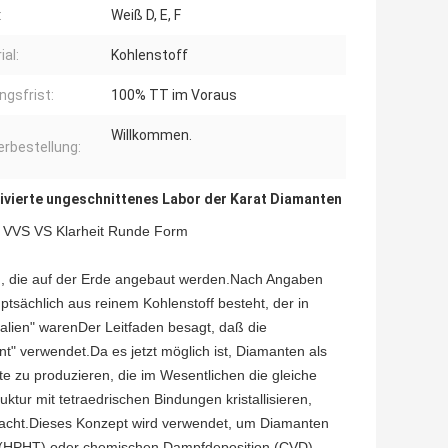
:
Weiß D, E, F
ial:
Kohlenstoff
ngsfrist:
100% TT im Voraus
Willkommen.
rbestellung:
tivierte ungeschnittenes Labor der Karat Diamanten
 VVS VS Klarheit Runde Form
, die auf der Erde angebaut werden.Nach Angaben
tsächlich aus reinem Kohlenstoff besteht, der in
eralien" warenDer Leitfaden besagt, daß die
nt" verwendet.Da es jetzt möglich ist, Diamanten als
kte zu produzieren, die im Wesentlichen die gleiche
tur mit tetraedrischen Bindungen kristallisieren,
 macht.Dieses Konzept wird verwendet, um Diamanten
s (HPHT) oder chemischen Dampfdeposition (CVD)