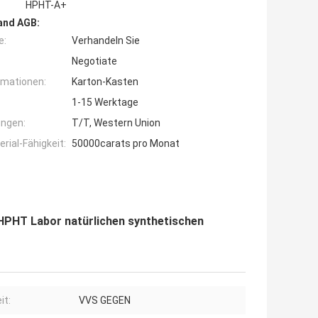
HPHT-A+
and AGB:
e:
Verhandeln Sie
Negotiate
rmationen:
Karton-Kasten
1-15 Werktage
ngen:
T/T, Western Union
ial-Fähigkeit:
50000carats pro Monat
HPHT Labor natürlichen synthetischen
it:
VVS GEGEN