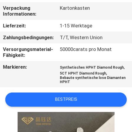
Verpackung
Kartonkasten
TRETEN
Informationen:
SIE
Lieferzeit:
1-15 Werktage
MIT
Zahlungsbedingungen:
T/T, Western Union
UNS
Versorgungsmaterial-
50000carats pro Monat
IN
Fähigkeit:
VERBINDUNG
Markieren:
,
Synthetisches HPHT Diamond Rough
,
5CT HPHT Diamond Rough
Bebaute synthetische lose Diamanten
NACHRICHTEN
HPHT
FÄLLE
BESTPREIS
SITEMAP