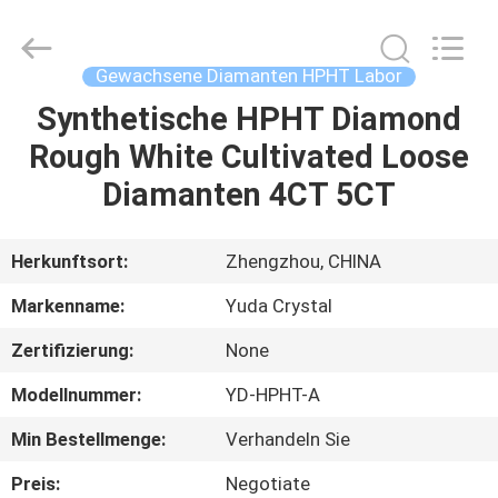
2026
Henan
Yuda
Crystal
Co.,Ltd.
Gewachsene Diamanten HPHT Labor
All
Rights
Reserved.
Synthetische HPHT Diamond
HAUS
Rough White Cultivated Loose
PRODUKTE
Diamanten 4CT 5CT
ÜBER
Herkunftsort:
Zhengzhou, CHINA
UNS
Markenname:
Yuda Crystal
Zertifizierung:
None
FABRIK-
Modellnummer:
YD-HPHT-A
AUSFLUG
Min Bestellmenge:
Verhandeln Sie
QUALITÄTSKONTROLLE
Preis:
Negotiate