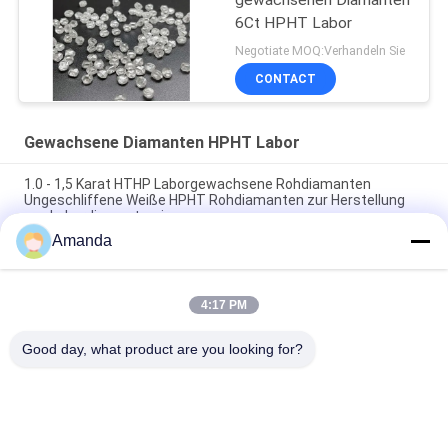
6Ct HPHT Labor
Negotiate MOQ:Verhandeln Sie
CONTACT
Gewachsene Diamanten HPHT Labor
1.0 - 1,5 Karat HTHP Laborgewachsene Rohdiamanten
Ungeschliffene Weiße HPHT Rohdiamanten zur Herstellung
von Labordiamantenringe
Amanda
100% echt und Härte 10 Mohs 1 Karat HPHT Labor gemacht
Ungeschnittenes Rohweiß Labor Diamant
4:17 PM
5.0 - 6.0 Karat D E F Farbe VS Klarheit HPHT Diamant Labor
Rohdiamant in China geschaffen
Good day, what product are you looking for?
Beliebte Kategorien
Alle
Raues Labor 
Loses Labor 