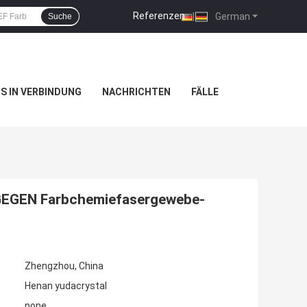
Referenzen
|
German
Suche
NS IN VERBINDUNG
NACHRICHTEN
FÄLLE
T GEGEN Farbchemiefasergewebe-
Zhengzhou, China
Henan yudacrystal
none