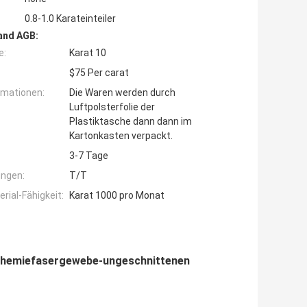
0.8-1.0 Karateinteiler
and AGB:
e:
Karat 10
$75 Per carat
rmationen:
Die Waren werden durch
Luftpolsterfolie der
Plastiktasche dann dann im
Kartonkasten verpackt.
3-7 Tage
ngen:
T/T
ial-Fähigkeit:
Karat 1000 pro Monat
bchemiefasergewebe-ungeschnittenen