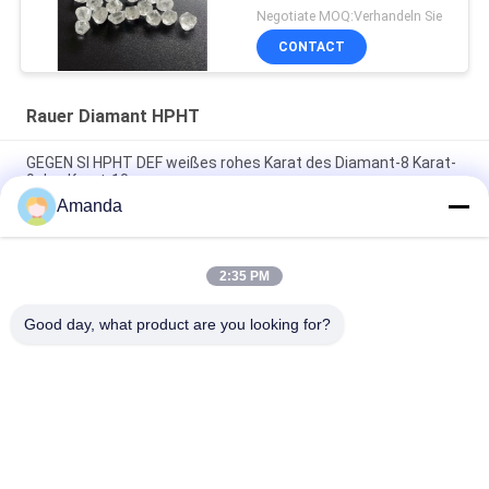
Negotiate MOQ:Verhandeln Sie
CONTACT
Rauer Diamant HPHT
GEGEN SI HPHT DEF weißes rohes Karat des Diamant-8 Karat-
9 des Karat-10
Amanda
7,0 Diamant SI des Karat-7,5 des Karat-8,0 rauer des Karat-
HPHT GEGEN DEF-Farbe
2:35 PM
Synthetisches Karat SI1 SI2 HPHT des rauen Diamant-6 Karat-
6,5 des Karat-7
Good day, what product are you looking for?
Beliebte Kategorien
Alle
Raues Labor 
Loses Labor 
Gewachsene 
Gewachsene 
Diamanten
Diamanten