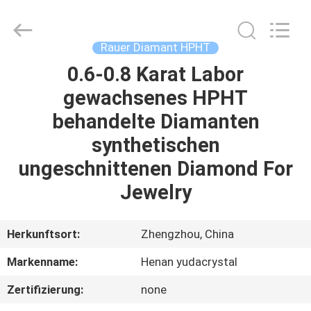
2026
Henan
Yuda
Crystal
Co.,Ltd.
Rauer Diamant HPHT
All
Rights
Reserved.
0.6-0.8 Karat Labor
HAUS
gewachsenes HPHT
PRODUKTE
behandelte Diamanten
synthetischen
ÜBER
ungeschnittenen Diamond For
UNS
Jewelry
FABRIK-
Herkunftsort:
Zhengzhou, China
AUSFLUG
Markenname:
Henan yudacrystal
Zertifizierung:
none
QUALITÄTSKONTROLLE