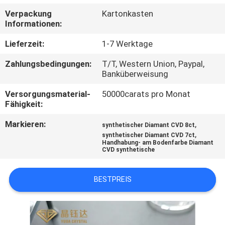
Verpackung
Kartonkasten
TRETEN
Informationen:
SIE
Lieferzeit:
1-7 Werktage
MIT
Zahlungsbedingungen:
T/T, Western Union, Paypal,
UNS
Banküberweisung
IN
Versorgungsmaterial-
50000carats pro Monat
Fähigkeit:
VERBINDUNG
Markieren:
,
synthetischer Diamant CVD 8ct
,
synthetischer Diamant CVD 7ct
NACHRICHTEN
Handhabung- am Bodenfarbe Diamant
CVD synthetische
FÄLLE
BESTPREIS
SITEMAP