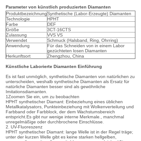
Parameter von künstlich produzierten Diamanten
Produktbezeichnung
Synthetische (Labor-Erzeugte) Diamanten
Technologie
HPHT
Farbe
DEF
Größe
3CT-16CTS
Zulassung
VVS VS
Verwendet
Schmuck (Halsband, Ring, Ohrring)
Anwendung
Für das Schneiden von in einem Labor
gezüchteten losen Diamanten
Herkunftsort
Zhengzhou, China
Künstliche Laborierte Diamanten Einführung
Es ist fast unmöglich, synthetische Diamanten von natürlichen zu
unterscheiden, weshalb synthetische Diamanten als Ersatz für
natürliche Diamanten besser sind als gewöhnliche
Imitationsdiamanten.
1Zoomen Sie ein, um zu beobachten
HPHT synthetischer Diamant: Einbeziehung eines üblichen
Metallkatalysators, Punkteinbeziehung mit Wolkenverteilung und
Farbband oder Farbblock, der dem Wachstumsbereich
entspricht.Es gibt nur wenige interne Merkmale., manchmal
unregelmäßige oder durchbrochene Einschlüsse.
2. UV-Fluoreszenz
HPHT synthetischer Diamant: lange Welle ist in der Regel träge;
unter der kurzen Welle gibt es keine starken hellgelben,