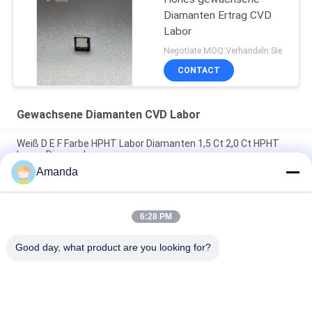
Diamanten Ertrag CVD
Labor
Negotiate MOQ:Verhandeln Sie
CONTACT
Gewachsene Diamanten CVD Labor
Weiß D E F Farbe HPHT Labor Diamanten 1,5 Ct 2,0 Ct HPHT
Loose Diamond
Amanda
3.0ct 4.0ct 5.0ct DEF Farbe HPHT Labor Diamanten für die
Herstellung von Karat Labor Diamanten
6:28 PM
100% reine reine Diamanten Labor Diamanten HPHT von
Menschen gemachte Diamanten
Good day, what product are you looking for?
Beliebte Kategorien
Alle