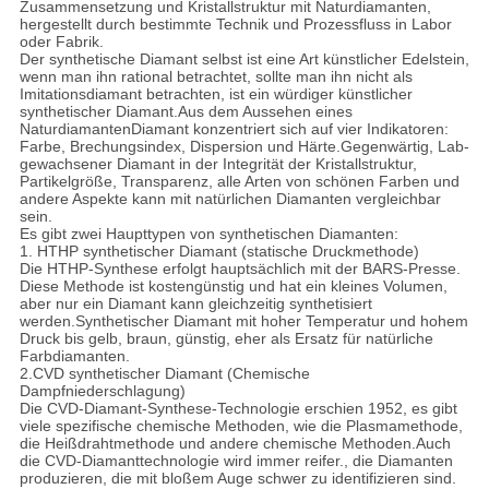
Zusammensetzung und Kristallstruktur mit Naturdiamanten,
hergestellt durch bestimmte Technik und Prozessfluss in Labor
oder Fabrik.
Der synthetische Diamant selbst ist eine Art künstlicher Edelstein,
wenn man ihn rational betrachtet, sollte man ihn nicht als
Imitationsdiamant betrachten, ist ein würdiger künstlicher
synthetischer Diamant.Aus dem Aussehen eines
NaturdiamantenDiamant konzentriert sich auf vier Indikatoren:
Farbe, Brechungsindex, Dispersion und Härte.Gegenwärtig, Lab-
gewachsener Diamant in der Integrität der Kristallstruktur,
Partikelgröße, Transparenz, alle Arten von schönen Farben und
andere Aspekte kann mit natürlichen Diamanten vergleichbar
sein.
Es gibt zwei Haupttypen von synthetischen Diamanten:
1. HTHP synthetischer Diamant (statische Druckmethode)
Die HTHP-Synthese erfolgt hauptsächlich mit der BARS-Presse.
Diese Methode ist kostengünstig und hat ein kleines Volumen,
aber nur ein Diamant kann gleichzeitig synthetisiert
werden.Synthetischer Diamant mit hoher Temperatur und hohem
Druck bis gelb, braun, günstig, eher als Ersatz für natürliche
Farbdiamanten.
2.
CVD synthetischer Diamant (
Chemische
Dampfniederschlagung
)
Die CVD-Diamant-Synthese-Technologie erschien 1952, es gibt
viele spezifische chemische Methoden, wie die Plasmamethode,
die Heißdrahtmethode und andere chemische Methoden.Auch
die CVD-Diamanttechnologie wird immer reifer., die Diamanten
produzieren, die mit bloßem Auge schwer zu identifizieren sind.