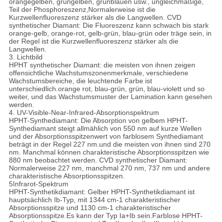
orangegelben, grüngelben, grünblauen usw., ungleichmäßige,
Teil der Phosphoreszenz,Normalerweise ist die
Kurzwellenfluoreszenz stärker als die Langwellen. CVD
synthetischer Diamant: Die Fluoreszenz kann schwach bis stark
orange-gelb, orange-rot, gelb-grün, blau-grün oder träge sein, in
der Regel ist die Kurzwellenfluoreszenz stärker als die
Langwellen.
3. Lichtbild
HPHT synthetischer Diamant: die meisten von ihnen zeigen
offensichtliche Wachstumszonenmerkmale, verschiedene
Wachstumsbereiche, die leuchtende Farbe ist
unterschiedlich.orange rot, blau-grün, grün, blau-violett und so
weiter, und das Wachstumsmuster der Lamination kann gesehen
werden.
4. UV-Visible-Near-Infrared-Absorptionspektrum
HPHT-Synthediamant: Die Absorption von gelbem HPHT-
Synthediamant steigt allmählich von 550 nm auf kurze Wellen
und der Absorptionsspitzenwert von farblosem Synthediamant
beträgt in der Regel 227 nm.und die meisten von ihnen sind 270
nm. Manchmal können charakteristische Absorptionsspitzen wie
880 nm beobachtet werden. CVD synthetischer Diamant:
Normalerweise 227 nm, manchmal 270 nm, 737 nm und andere
charakteristische Absorptionsspitzen.
5Infrarot-Spektrum
HPHT-Synthetikdiamant: Gelber HPHT-Synthetikdiamant ist
hauptsächlich Ib-Typ, mit 1344 cm-1 charakteristischer
Absorptionsspitze und 1130 cm-1 charakteristischer
Absorptionsspitze.Es kann der Typ Ia+Ib sein.Farblose HPHT-