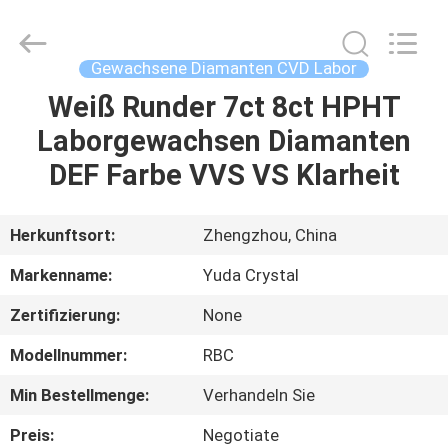
2026
Henan
Yuda
Crystal
Co.,Ltd.
Gewachsene Diamanten CVD Labor
All
Rights
Reserved.
Weiß Runder 7ct 8ct HPHT
HAUS
Laborgewachsen Diamanten
PRODUKTE
DEF Farbe VVS VS Klarheit
ÜBER
Herkunftsort:
Zhengzhou, China
UNS
Markenname:
Yuda Crystal
Zertifizierung:
None
FABRIK-
Modellnummer:
RBC
AUSFLUG
Min Bestellmenge:
Verhandeln Sie
QUALITÄTSKONTROLLE
Preis:
Negotiate