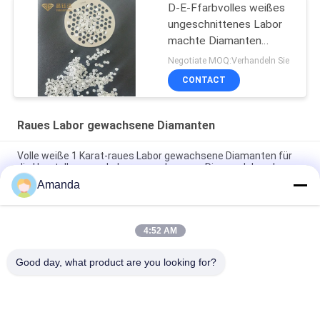
D-E-Ffarbvolles weißes
ungeschnittenes Labor
machte Diamanten
wirklichen rauen Diamond
Negotiate MOQ:Verhandeln Sie
Loose Diamond
CONTACT
Raues Labor gewachsene Diamanten
Volle weiße 1 Karat-raues Labor gewachsene Diamanten für
die Herstellung von Labor gewachsenem Diamond Jewelry
Amanda
4-5ct DEF Farbe VS,VVS1,VVS2 Reinheit Hpht Lab Made
Diamond Weißer Diamant Für Schmuck
4:52 AM
D-E-Ffarbe 4.0-5.0 CT ungeschnittenes HPHT Diamond Lab
Grown Diamond In rau für Schmuck
Good day, what product are you looking for?
Beliebte Kategorien
Alle