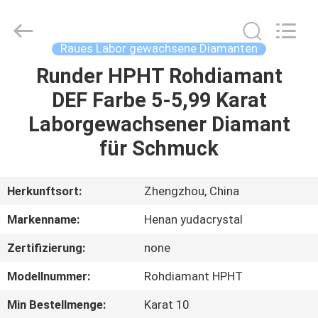
2026
Henan
Yuda
Crystal
Co.,Ltd.
Raues Labor gewachsene Diamanten
All
Rights
Reserved.
Runder HPHT Rohdiamant
HAUS
DEF Farbe 5-5,99 Karat
PRODUKTE
Laborgewachsener Diamant
für Schmuck
ÜBER
UNS
Herkunftsort:
Zhengzhou, China
Markenname:
Henan yudacrystal
FABRIK-
Zertifizierung:
none
AUSFLUG
Modellnummer:
Rohdiamant HPHT
QUALITÄTSKONTROLLE
Min Bestellmenge:
Karat 10