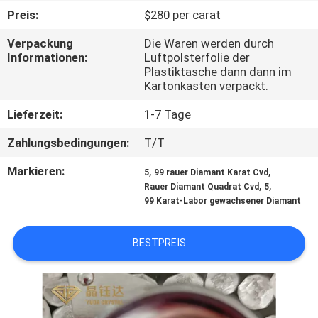
Preis:
$280 per carat
TRETEN
Verpackung
Die Waren werden durch
SIE
Informationen:
Luftpolsterfolie der
Plastiktasche dann dann im
MIT
Kartonkasten verpackt.
UNS
Lieferzeit:
1-7 Tage
IN
Zahlungsbedingungen:
T/T
VERBINDUNG
Markieren:
,
,
5
99 rauer Diamant Karat Cvd
,
,
Rauer Diamant Quadrat Cvd
5
NACHRICHTEN
99 Karat-Labor gewachsener Diamant
FÄLLE
BESTPREIS
SITEMAP