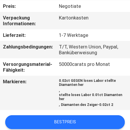
Preis:
Negotiate
TRETEN
Verpackung
Kartonkasten
SIE
Informationen:
MIT
Lieferzeit:
1-7 Werktage
UNS
Zahlungsbedingungen:
T/T, Western Union, Paypal,
IN
Banküberweisung
VERBINDUNG
Versorgungsmaterial-
50000carats pro Monat
Fähigkeit:
NACHRICHTEN
Markieren:
0.02ct GEGEN loses Labor stellte
Diamanten her
,
stellte loses Labor 0.01ct Diamanten
FÄLLE
her
,
Diamanten des Zeiger-0.02ct 2
SITEMAP
BESTPREIS