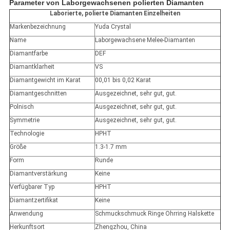
Parameter von Laborgewachsenen polierten Diamanten
Laborierte, polierte Diamanten
Einzelheiten
Markenbezeichnung
Yuda Crystal
Name
Laborgewachsene Melee-Diamanten
Diamantfarbe
DEF
Diamantklarheit
VS
Diamantgewicht im Karat
00,01 bis 0,02 Karat
Diamantgeschnitten
Ausgezeichnet, sehr gut, gut.
Polnisch
Ausgezeichnet, sehr gut, gut.
Symmetrie
Ausgezeichnet, sehr gut, gut.
Technologie
HPHT
Größe
1.3-1.7 mm
Form
Runde
Diamantverstärkung
Keine
Verfügbarer Typ
HPHT
Diamantzertifikat
Keine
Anwendung
Schmuckschmuck Ringe Ohrring Halskette
Herkunftsort
Zhengzhou, China