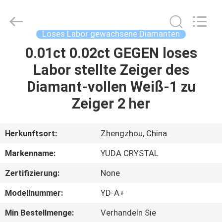
2026
Henan
Yuda
Crystal
Co.,Ltd.
Loses Labor gewachsene Diamanten
All
Rights
Reserved.
0.01ct 0.02ct GEGEN loses
HAUS
Labor stellte Zeiger des
PRODUKTE
Diamant-vollen Weiß-1 zu
Zeiger 2 her
ÜBER
UNS
Herkunftsort:
Zhengzhou, China
Markenname:
YUDA CRYSTAL
FABRIK-
Zertifizierung:
None
AUSFLUG
Modellnummer:
YD-A+
QUALITÄTSKONTROLLE
Min Bestellmenge:
Verhandeln Sie