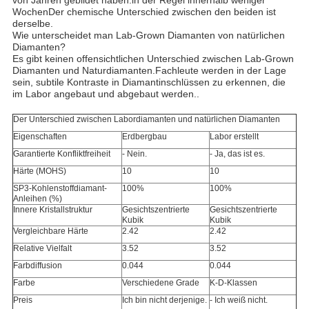
von Jahren gebildet haben.in der Regel innerhalb weniger
WochenDer chemische Unterschied zwischen den beiden ist
derselbe.
Wie unterscheidet man Lab-Grown Diamanten von natürlichen
Diamanten?
Es gibt keinen offensichtlichen Unterschied zwischen Lab-Grown
Diamanten und Naturdiamanten.Fachleute werden in der Lage
sein, subtile Kontraste in Diamantinschlüssen zu erkennen, die
im Labor angebaut und abgebaut werden..
Der Unterschied zwischen Labordiamanten und natürlichen Diamanten
Eigenschaften
Erdbergbau
Labor erstellt
Garantierte Konfliktfreiheit
- Nein.
- Ja, das ist es.
Härte (MOHS)
10
10
SP3-Kohlenstoffdiamant-
100%
100%
Anleihen (%)
Innere Kristallstruktur
Gesichtszentrierte
Gesichtszentrierte
Kubik
Kubik
Vergleichbare Härte
2.42
2.42
Relative Vielfalt
3.52
3.52
Farbdiffusion
0.044
0.044
Farbe
Verschiedene Grade
K-D-Klassen
Preis
Ich bin nicht derjenige.
- Ich weiß nicht.