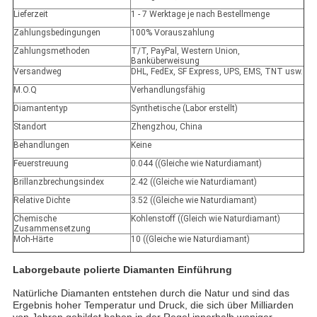
Lieferzeit
1 - 7 Werktage je nach Bestellmenge
Zahlungsbedingungen
100% Vorauszahlung
Zahlungsmethoden
T/T, PayPal, Western Union,
Banküberweisung
Versandweg
DHL, FedEx, SF Express, UPS, EMS, TNT usw.
M.O.Q
Verhandlungsfähig
Diamantentyp
Synthetische (Labor erstellt)
Standort
Zhengzhou, China
Behandlungen
Keine
Feuerstreuung
0.044 ((Gleiche wie Naturdiamant)
Brillanzbrechungsindex
2.42 ((Gleiche wie Naturdiamant)
Relative Dichte
3.52 ((Gleiche wie Naturdiamant)
Chemische
Kohlenstoff ((Gleich wie Naturdiamant)
Zusammensetzung
Moh-Härte
10 ((Gleiche wie Naturdiamant)
Laborgebaute polierte Diamanten Einführung
Natürliche Diamanten entstehen durch die Natur und sind das
Ergebnis hoher Temperatur und Druck, die sich über Milliarden