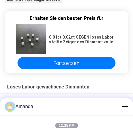
Erhalten Sie den besten Preis für
0.01ct 0.02ct GEGEN loses Labor
stellte Zeiger des Diamant-vollen
Weiß-1 zu Zeiger 2 her
Fortsetzen
Loses Labor gewachsene Diamanten
Labor 0.02ct 0.05ct stellte den geschnittenen und
Polierweißen Zeiger der diamant-2 des Zeiger-5 her
Amanda
1.30mm bis 1.70mm loses Labor gewachsene Diamanten VVS
GEGEN DEF Rundschnitt
12:25 PM