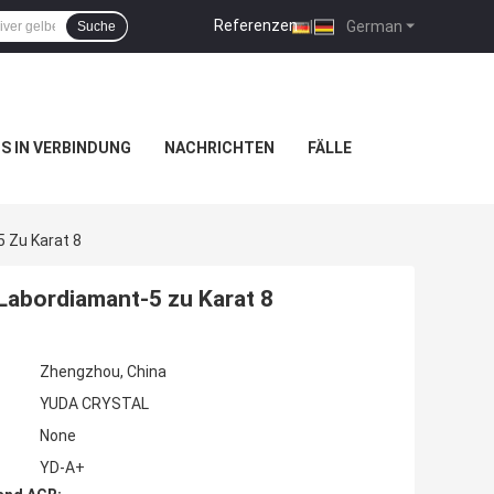
Referenzen
|
German
Suche
NS IN VERBINDUNG
NACHRICHTEN
FÄLLE
 Zu Karat 8
 Labordiamant-5 zu Karat 8
Zhengzhou, China
YUDA CRYSTAL
None
YD-A+