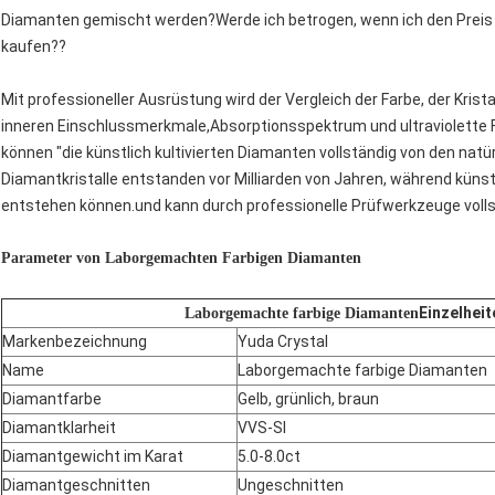
Diamanten gemischt werden?Werde ich betrogen, wenn ich den Prei
kaufen??
Mit professioneller Ausrüstung wird der Vergleich der Farbe, der Krist
inneren Einschlussmerkmale,Absorptionsspektrum und ultraviolett
können "die künstlich kultivierten Diamanten vollständig von den nat
Diamantkristalle entstanden vor Milliarden von Jahren, während künst
entstehen können.und kann durch professionelle Prüfwerkzeuge voll
Parameter von Laborgemachten Farbigen Diamanten
Einzelheit
Laborgemachte farbige Diamanten
Markenbezeichnung
Yuda Crystal
Name
Laborgemachte farbige Diamanten
Diamantfarbe
Gelb, grünlich, braun
Diamantklarheit
VVS-SI
Diamantgewicht im Karat
5.0-8.0ct
Diamantgeschnitten
Ungeschnitten