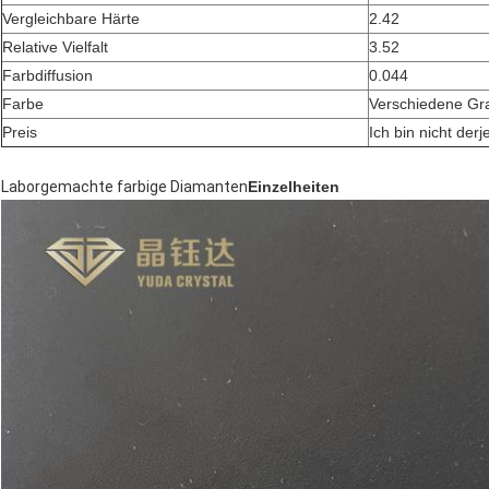
Vergleichbare Härte
2.42
Relative Vielfalt
3.52
Farbdiffusion
0.044
Farbe
Verschiedene Gr
Preis
Ich bin nicht derj
Laborgemachte farbige Diamanten
Einzelheiten