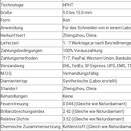
Technologie
HPHT
Größe
5.0 bis 15.0 mm
Form
Roh
Anwendung
Für das Schneiden von in einem La
Herkunftsort
Zhengzhou, China
Lieferzeit
1 - 7 Werktage je nach Bestellmeng
Zahlungsbedingungen
100% Vorauszahlung
Zahlungsmethoden
T/T, PayPal, Western Union, Bankü
Versandweg
DHL, FedEx, SF Express, UPS, EMS, 
M.O.Q
Verhandlungsfähig
Diamantentyp
Synthetische (Labor erstellt)
Standort
Zhengzhou, China
Behandlungen
Keine
Feuerstreuung
0.044 ((Gleiche wie Naturdiamant)
Brillanzbrechungsindex
2.42 ((Gleiche wie Naturdiamant)
Relative Dichte
3.52 ((Gleiche wie Naturdiamant)
Chemische Zusammensetzung
Kohlenstoff ((Gleich wie Naturdiama