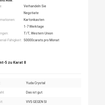
and AGB:
e:
Verhandeln Sie
Negotiate
rmationen:
Kartonkasten
1-7 Werktage
ngen:
T/T, Western Union
ial-Fähigkeit:
50000carats pro Monat
nt-5 zu Karat 8
:
Yuda Crystal
hl:
Das ist gut.
it:
VVS GEGEN SI