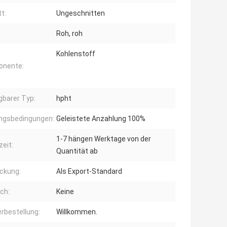
t:
Ungeschnitten
Roh, roh
Kohlenstoff
onente:
gbarer Typ:
hpht
ngsbedingungen:
Geleistete Anzahlung 100%
1-7 hängen Werktage von der
zeit:
Quantität ab
ckung:
Als Export-Standard
ch:
Keine
rbestellung:
Willkommen.