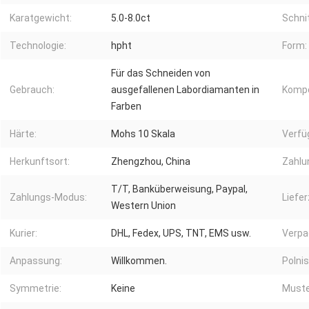
Karatgewicht:
5.0-8.0ct
Schnit
Technologie:
hpht
Form:
Für das Schneiden von
Gebrauch:
ausgefallenen Labordiamanten in
Komp
Farben
Härte:
Mohs 10 Skala
Verfü
Herkunftsort:
Zhengzhou, China
Zahlu
T/T, Banküberweisung, Paypal,
Zahlungs-Modus:
Liefer
Western Union
Kurier:
DHL, Fedex, UPS, TNT, EMS usw.
Verpa
Anpassung:
Willkommen.
Polnis
Symmetrie:
Keine
Muste