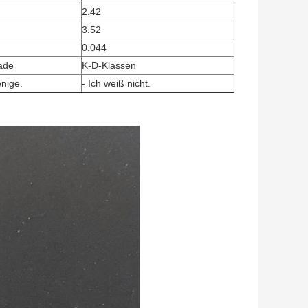
2.42
3.52
0.044
ade
K-D-Klassen
enige.
- Ich weiß nicht.