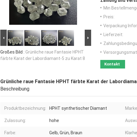
Zahlung und Vers
Min Bestellmeng
Preis:
Verpackung Info
Lieferzeit:
Zahlungsbedingu
Großes Bild :
Grünliche raue Fantasie HPHT
Versorgungsmater
färbte Karat der Labordiamant-5 zu Karat 8
Kontakt
Grünliche raue Fantasie HPHT färbte Karat der Labordiama
Beschreibung
Produktbezeichnung:
HPHT synthetischer Diamant
Marke
Zulassung:
hohe
Auswa
Farbe:
Gelb, Grün, Braun
Klarhe