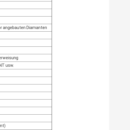
bor angebauten Diamanten
e
berweisung
TNT usw.
nt)