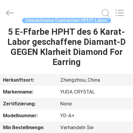
2026
Henan
Yuda
Crystal
Co.,Ltd.
Gewachsene Diamanten HPHT Labor
All
Rights
Reserved.
5 E-Ffarbe HPHT des 6 Karat-
HAUS
Labor geschaffene Diamant-D
PRODUKTE
GEGEN Klarheit Diamond For
Earring
ÜBER
UNS
Herkunftsort:
Zhengzhou, China
Markenname:
YUDA CRYSTAL
FABRIK-
Zertifizierung:
None
AUSFLUG
Modellnummer:
YD-A+
QUALITÄTSKONTROLLE
Min Bestellmenge:
Verhandeln Sie