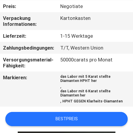
Preis:
Negotiate
TRETEN
Verpackung
Kartonkasten
SIE
Informationen:
MIT
Lieferzeit:
1-15 Werktage
UNS
Zahlungsbedingungen:
T/T, Western Union
IN
Versorgungsmaterial-
50000carats pro Monat
VERBINDUNG
Fähigkeit:
Markieren:
das Labor mit 5 Karat stellte
NACHRICHTEN
Diamanten HPHT her
,
das Labor mit 6 Karat stellte
Diamanten her
FÄLLE
,
HPHT GEGEN Klarheits-Diamanten
SITEMAP
BESTPREIS