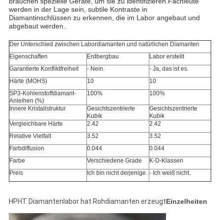
brauchen spezielle Geräte, um sie zu identifizieren.Fachleute
werden in der Lage sein, subtile Kontraste in
Diamantinschlüssen zu erkennen, die im Labor angebaut und
abgebaut werden..
Der Unterschied zwischen Labordiamanten und natürlichen Diamanten
Eigenschaften
Erdbergbau
Labor erstellt
Garantierte Konfliktfreiheit
- Nein.
- Ja, das ist es.
Härte (MOHS)
10
10
SP3-Kohlenstoffdiamant-
100%
100%
Anleihen (%)
Innere Kristallstruktur
Gesichtszentrierte
Gesichtszentrierte
Kubik
Kubik
Vergleichbare Härte
2.42
2.42
Relative Vielfalt
3.52
3.52
Farbdiffusion
0.044
0.044
Farbe
Verschiedene Grade
K-D-Klassen
Preis
Ich bin nicht derjenige.
- Ich weiß nicht.
HPHT Diamantenlabor hat Rohdiamanten erzeugt
Einzelheiten