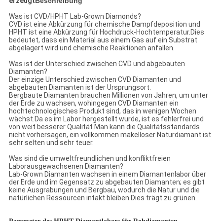
erzeugt
Beschreibung
Was ist CVD/HPHT Lab-Grown Diamonds?
CVD ist eine Abkürzung für chemische Dampfdeposition und
HPHT ist eine Abkürzung für Hochdruck-Hochtemperatur.Dies
bedeutet, dass ein Material aus einem Gas auf ein Substrat
abgelagert wird und chemische Reaktionen anfallen.
Was ist der Unterschied zwischen CVD und abgebauten
Diamanten?
Der einzige Unterschied zwischen CVD Diamanten und
abgebauten Diamanten ist der Ursprungsort.
Bergbaute Diamanten brauchen Millionen von Jahren, um unter
der Erde zu wachsen, wohingegen CVD Diamanten ein
hochtechnologisches Produkt sind, das in wenigen Wochen
wächst.Da es im Labor hergestellt wurde, ist es fehlerfrei und
von weit besserer Qualität.Man kann die Qualitätsstandards
nicht vorhersagen, ein vollkommen makelloser Naturdiamant ist
sehr selten und sehr teuer.
Was sind die umweltfreundlichen und konfliktfreien
Laborausgewachsenen Diamanten?
Lab-Grown Diamanten wachsen in einem Diamantenlabor über
der Erde und im Gegensatz zu abgebauten Diamanten; es gibt
keine Ausgrabungen und Bergbau, wodurch die Natur und die
natürlichen Ressourcen intakt bleiben.Dies trägt zu grünen.