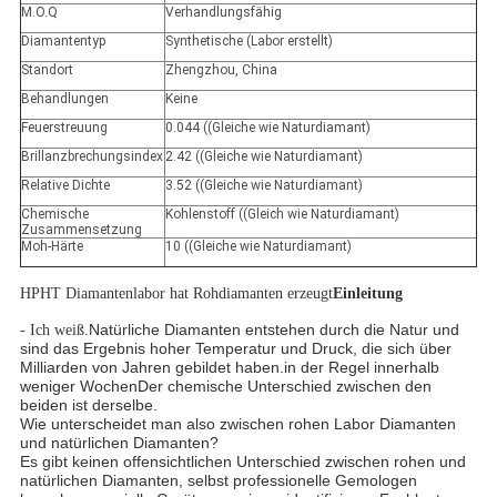
M.O.Q
Verhandlungsfähig
Diamantentyp
Synthetische (Labor erstellt)
Standort
Zhengzhou, China
Behandlungen
Keine
Feuerstreuung
0.044 ((Gleiche wie Naturdiamant)
Brillanzbrechungsindex
2.42 ((Gleiche wie Naturdiamant)
Relative Dichte
3.52 ((Gleiche wie Naturdiamant)
Chemische
Kohlenstoff ((Gleich wie Naturdiamant)
Zusammensetzung
Moh-Härte
10 ((Gleiche wie Naturdiamant)
HPHT Diamantenlabor hat Rohdiamanten erzeugt
Einleitung
Natürliche Diamanten entstehen durch die Natur und
- Ich weiß.
sind das Ergebnis hoher Temperatur und Druck, die sich über
Milliarden von Jahren gebildet haben.in der Regel innerhalb
weniger WochenDer chemische Unterschied zwischen den
beiden ist derselbe.
Wie unterscheidet man also zwischen rohen Labor Diamanten
und natürlichen Diamanten?
Es gibt keinen offensichtlichen Unterschied zwischen rohen und
natürlichen Diamanten, selbst professionelle Gemologen