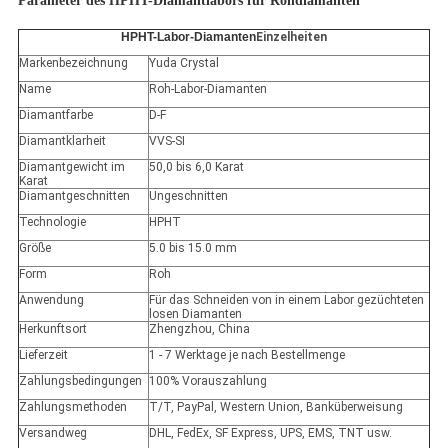
Parameter des HPHT-Diamantlabors für Rohdiamanten
HPHT-Labor-Diamanten
Einzelheiten
Markenbezeichnung
Yuda Crystal
Name
Roh-Labor-Diamanten
Diamantfarbe
D-F
Diamantklarheit
VVS-SI
Diamantgewicht im
50,0 bis 6,0 Karat
Karat
Diamantgeschnitten
Ungeschnitten
Technologie
HPHT
Größe
5.0 bis 15.0 mm
Form
Roh
Anwendung
Für das Schneiden von in einem Labor gezüchteten
losen Diamanten
Herkunftsort
Zhengzhou, China
Lieferzeit
1 - 7 Werktage je nach Bestellmenge
Zahlungsbedingungen
100% Vorauszahlung
Zahlungsmethoden
T/T, PayPal, Western Union, Banküberweisung
Versandweg
DHL, FedEx, SF Express, UPS, EMS, TNT usw.