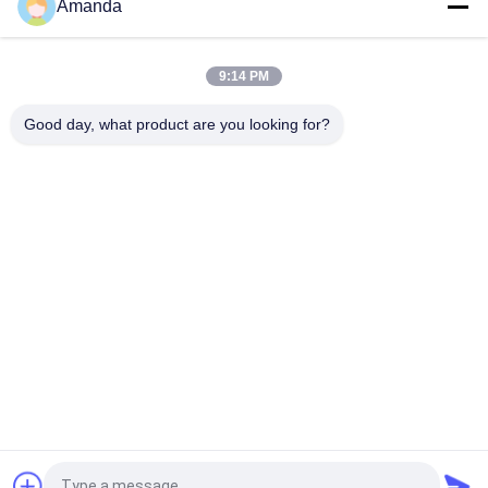
Amanda
100% echt und Härte 10 Mohs 1 Karat HPHT Labor gemacht
Ungeschnittenes Rohweiß Labor Diamant
9:14 PM
5.0 - 6.0 Karat D E F Farbe VS Klarheit HPHT Diamant Labor
Rohdiamant in China geschaffen
Good day, what product are you looking for?
Beliebte Kategorien
Alle
Raues Labor 
Loses Labor 
Gewachsene 
Gewachsene 
Diamanten
Diamanten
Gewachsene 
Gewachsene 
Diamanten HPHT 
Diamanten CVD 
Labor
Labor
Zugelassenes 
Raue Diamanten 
Laborgewachsene 
CVD
Diamanten
Labor Gewachsene 
Rauer Diamant HPHT
Farbige Diamanten