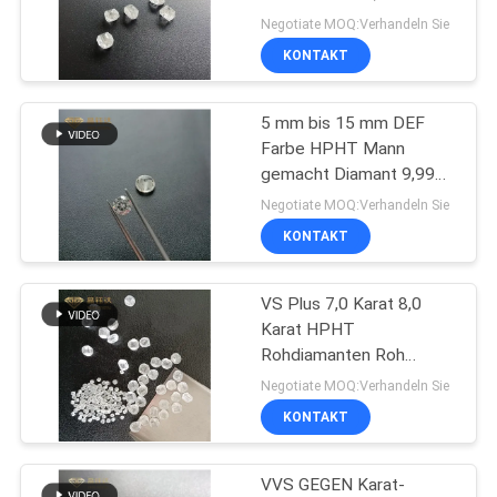
PRIVACY
4,5 des Karat-5,0
Negotiate MOQ:Verhandeln Sie
POLICY
KONTAKT
68
Zugelassenes
5 mm bis 15 mm DEF
Farbe HPHT Mann
Laborgewachsene
gemacht Diamant 9,99ct
bis 3ct Labor
Diamanten
Negotiate MOQ:Verhandeln Sie
gewachsener Diamant
KONTAKT
VS Plus 7,0 Karat 8,0
28
Karat HPHT
Raue Diamanten
Rohdiamanten Roh
unpoliertem Diamanten
Negotiate MOQ:Verhandeln Sie
CVD
Für 2ct Ring
KONTAKT
VVS GEGEN Karat-