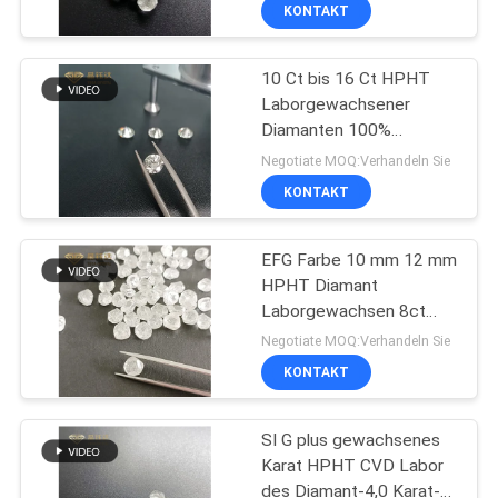
KONTAKT
TRETEN
10 Ct bis 16 Ct HPHT
SIE
91
Laborgewachsener
MIT
Diamanten 100%
Gewachsene
UNS
Echtdiamant
Negotiate MOQ:Verhandeln Sie
Diamanten HPHT
IN
KONTAKT
Labor
VERBINDUNG
EFG Farbe 10 mm 12 mm
HPHT Diamant
NACHRICHTEN
Laborgewachsen 8ct
44
12ct Für DEF Loose
Negotiate MOQ:Verhandeln Sie
Diamond
Gewachsene
FÄLLE
KONTAKT
Diamanten CVD
SI G plus gewachsenes
SITEMAP
Labor
Karat HPHT CVD Labor
des Diamant-4,0 Karat-