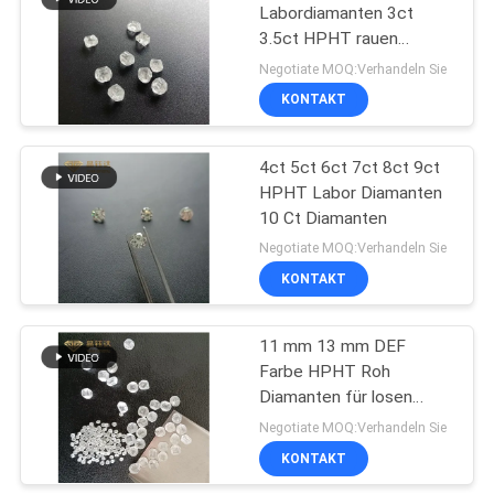
Labordiamanten 3ct
3.5ct HPHT rauen
57
Diamant-4
Negotiate MOQ:Verhandeln Sie
Rauer Diamant
KONTAKT
HPHT
4ct 5ct 6ct 7ct 8ct 9ct
HPHT Labor Diamanten
10 Ct Diamanten
Negotiate MOQ:Verhandeln Sie
KONTAKT
10
Labor gewachsene
11 mm 13 mm DEF
Farbe HPHT Roh
farbige Diamanten
Diamanten für losen
Diamanten
Negotiate MOQ:Verhandeln Sie
KONTAKT