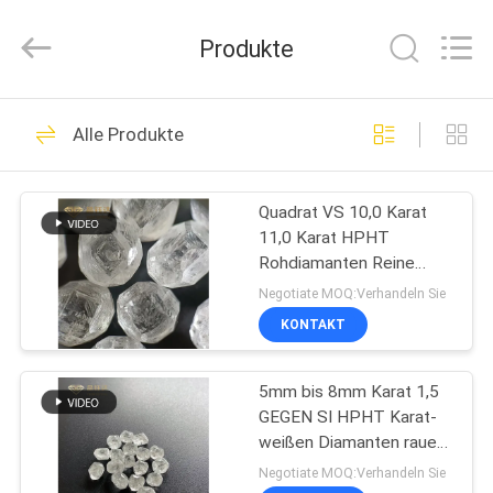
2026
Henan
Yuda
Produkte
Crystal
Co.,Ltd.
All
Rights
Reserved.
HAUS
75
Alle Produkte
Raues Labor
PRODUKTE
gewachsene
Quadrat VS 10,0 Karat
11,0 Karat HPHT
Diamanten
ÜBER
Rohdiamanten Reine
UNS
ungeschliffene
Negotiate MOQ:Verhandeln Sie
Diamanten für Schmuck
KONTAKT
96
FABRIK-
Loses Labor
5mm bis 8mm Karat 1,5
AUSFLUG
GEGEN SI HPHT Karat-
gewachsene
weißen Diamanten rauen
QUALITÄTSKONTROLLE
Diamant-2
Negotiate MOQ:Verhandeln Sie
Diamanten