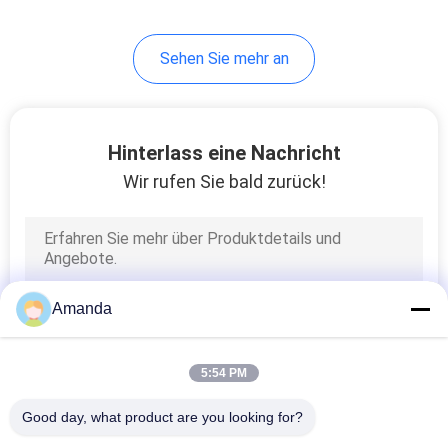
20
Sehen Sie mehr an
Labor gewachsene
Handgemenge-
Diamanten
Hinterlass eine Nachricht
Wir rufen Sie bald zurück!
21
Fantastische
Amanda
geschnittene
Labordiamanten
5:54 PM
Good day, what product are you looking for?