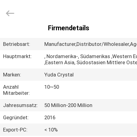
2026
Henan
Yuda
Crystal
Co.,Ltd.
All
Rights
Firmendetails
Reserved.
HAUS
Betriebsart:
Manufacturer,Distributor/Wholesaler,Age
PRODUKTE
Hauptmarkt:
, Nordamerika-, Südamerikas ,Western E
,Eastern Asia, Südostasien Mittlere Ost
ÜBER
Marken:
Yuda Crystal
UNS
Anzahl
10~50
Mitarbeiter:
FABRIK-
Jahresumsatz:
50 Million-200 Million
AUSFLUG
Gegründet:
2016
QUALITÄTSKONTROLLE
Export-PC:
< 10%