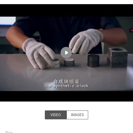
TRETEN
SIE
MIT
UNS
IN
VERBINDUNG
NACHRICHTEN
FÄLLE
VIDEO
IMAGES
SITEMAP
Henan Yuda Crystal Co.,Ltd