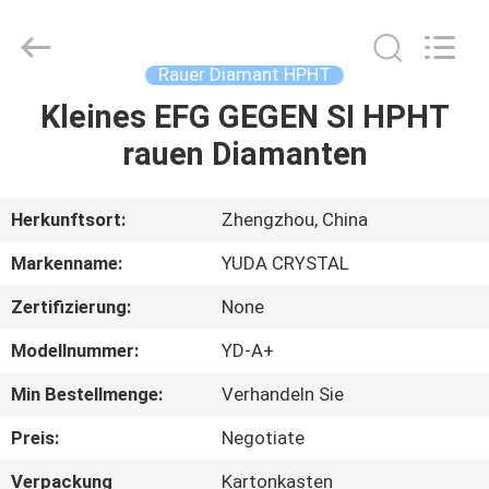
2026
Henan
Yuda
Crystal
Co.,Ltd.
Rauer Diamant HPHT
All
Rights
Reserved.
Kleines EFG GEGEN SI HPHT
HAUS
rauen Diamanten
PRODUKTE
Herkunftsort:
Zhengzhou, China
ÜBER
Markenname:
YUDA CRYSTAL
UNS
Zertifizierung:
None
Modellnummer:
YD-A+
FABRIK-
AUSFLUG
Min Bestellmenge:
Verhandeln Sie
Preis:
Negotiate
QUALITÄTSKONTROLLE
Verpackung
Kartonkasten