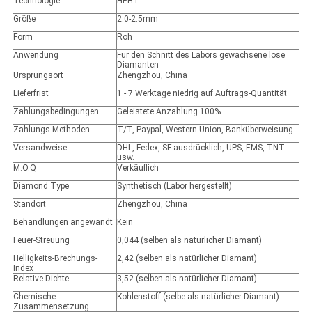
Technologie
HPHT
Größe
2.0-2.5mm
Form
Roh
Anwendung
Für den Schnitt des Labors gewachsene lose
Diamanten
Ursprungsort
Zhengzhou, China
Lieferfrist
1 - 7 Werktage niedrig auf Auftrags-Quantität
Zahlungsbedingungen
Geleistete Anzahlung 100%
Zahlungs-Methoden
T/T, Paypal, Western Union, Banküberweisung
Versandweise
DHL, Fedex, SF ausdrücklich, UPS, EMS, TNT
usw.
M.O.Q
Verkäuflich
Diamond Type
Synthetisch (Labor hergestellt)
Standort
Zhengzhou, China
Behandlungen angewandt
Kein
Feuer-Streuung
0,044 (selben als natürlicher Diamant)
Helligkeits-Brechungs-
2,42 (selben als natürlicher Diamant)
Index
Relative Dichte
3,52 (selben als natürlicher Diamant)
Chemische
Kohlenstoff (selbe als natürlicher Diamant)
Zusammensetzung