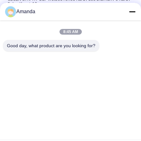
9 des Karat-10
Amanda
7,0 Diamant SI des Karat-7,5 des Karat-8,0 rauer des Karat-
HPHT GEGEN DEF-Farbe
8:45 AM
Synthetisches Karat SI1 SI2 HPHT des rauen Diamant-6 Karat-
6,5 des Karat-7
Good day, what product are you looking for?
Beliebte Kategorien
Alle
Raues Labor 
Loses Labor 
Gewachsene 
Gewachsene 
Diamanten
Diamanten
Gewachsene 
Gewachsene 
Diamanten HPHT 
Diamanten CVD 
Labor
Labor
Zugelassenes 
Raue Diamanten 
Laborgewachsene 
CVD
Diamanten
Labor Gewachsene 
Rauer Diamant HPHT
Farbige Diamanten