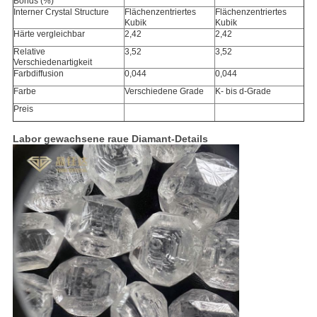
Bonds (%)
Interner Crystal Structure
Flächenzentriertes
Flächenzentriertes
Kubik
Kubik
Härte vergleichbar
2,42
2,42
Relative
3,52
3,52
Verschiedenartigkeit
Farbdiffusion
0,044
0,044
Farbe
Verschiedene Grade
K- bis d-Grade
Preis
Labor gewachsene raue Diamant-Details