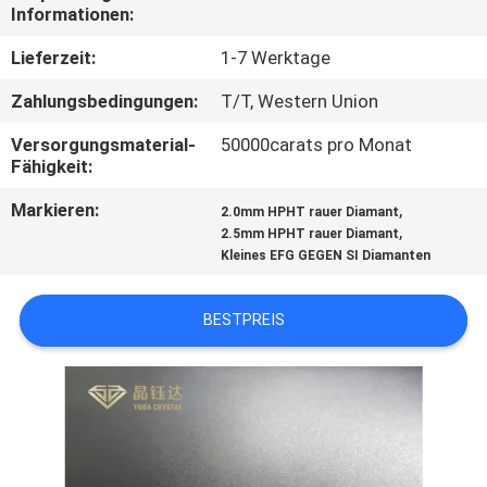
Informationen:
TRETEN
Lieferzeit:
1-7 Werktage
SIE
Zahlungsbedingungen:
T/T, Western Union
MIT
Versorgungsmaterial-
50000carats pro Monat
UNS
Fähigkeit:
IN
Markieren:
,
2.0mm HPHT rauer Diamant
VERBINDUNG
,
2.5mm HPHT rauer Diamant
Kleines EFG GEGEN SI Diamanten
NACHRICHTEN
BESTPREIS
FÄLLE
SITEMAP