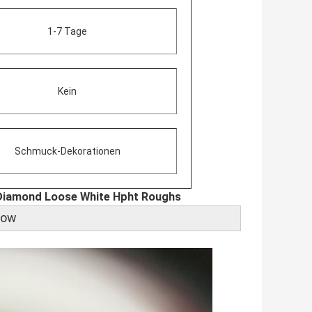
1-7 Tage
Kein
Schmuck-Dekorationen
 Diamond Loose White Hpht Roughs
how