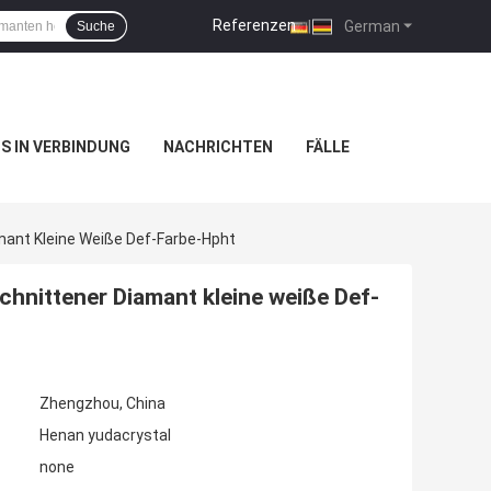
Referenzen
|
German
Suche
NS IN VERBINDUNG
NACHRICHTEN
FÄLLE
ant Kleine Weiße Def-Farbe-Hpht
hnittener Diamant kleine weiße Def-
Zhengzhou, China
Henan yudacrystal
none