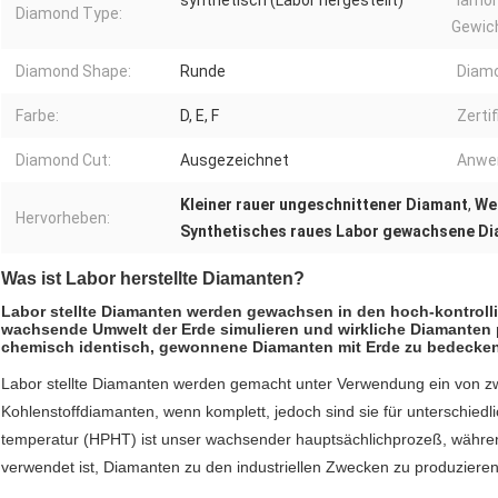
synthetisch (Labor hergestellt)
iamon
Diamond Type:
Gewich
Diamond Shape:
Runde
Diamo
Farbe:
D, E, F
Zertif
Diamond Cut:
Ausgezeichnet
Anwe
Kleiner rauer ungeschnittener Diamant
,
We
Hervorheben:
Synthetisches raues Labor gewachsene D
Was ist Labor herstellte Diamanten?
Labor stellte Diamanten werden gewachsen in den hoch-kontrolli
wachsende Umwelt der Erde simulieren und wirkliche Diamanten p
chemisch identisch, gewonnene Diamanten mit Erde zu bedecken
Labor stellte Diamanten werden gemacht unter Verwendung ein von zwe
Kohlenstoffdiamanten, wenn komplett, jedoch sind sie für unterschie
temperatur (HPHT) ist unser wachsender hauptsächlichprozeß, währ
verwendet ist, Diamanten zu den industriellen Zwecken zu produzieren