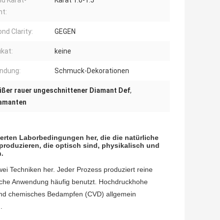
d Karat-
Karat 1.0-1.5
t:
nd Clarity:
GEGEN
ikat:
keine
ndung:
Schmuck-Dekorationen
ißer rauer ungeschnittener Diamant Def
,
iamanten
erten Laborbedingungen her, die die natürliche
roduzieren, die optisch sind, physikalisch und
.
i Techniken her. Jeder Prozess produziert reine
dliche Anwendung häufig benutzt. Hochdruckhohe
end chemisches Bedampfen (CVD) allgemein
.